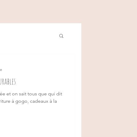
Se connecter
re
urables
ée et on sait tous que qui dit
riture à gogo, cadeaux à la