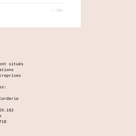
ont situés
ations
treprises
es:
Corderie
55.182
e
718