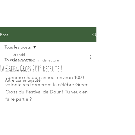
Post
Tous les posts
3D asbl
Tous les posts
23 oct. 2018
2 min de lecture
La Green Cross 2019 recrute !
Commencer
Comme chaque année, environ 1000 
Votre communauté
volontaires formeront la célèbre Green 
Cross du Festival de Dour ! Tu veux en 
faire partie ? 