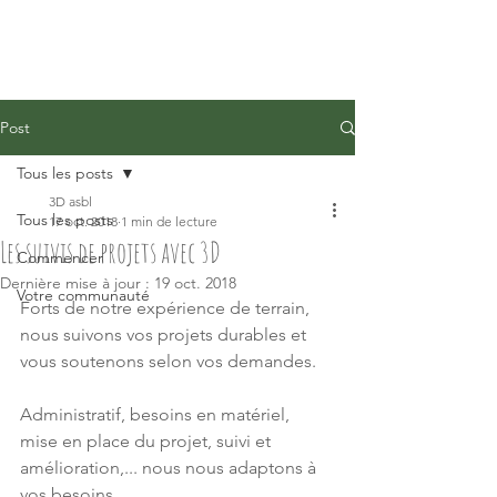
Post
Tous les posts
3D asbl
Tous les posts
17 oct. 2018
1 min de lecture
Les suivis de projets avec 3D
Commencer
Dernière mise à jour :
19 oct. 2018
Votre communauté
Forts de notre expérience de terrain,  
nous suivons vos projets durables et 
vous soutenons selon vos demandes.
Administratif, besoins en matériel, 
mise en place du projet, suivi et 
amélioration,... nous nous adaptons à 
vos besoins.